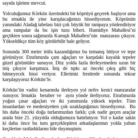
sayıda işletme mevcut.
Yolculuğumuz Körkün üzerindeki bir köprüyü geçerek başlıyor ama
bu ırmakla ile yine karışılacağımızı hissediyorum. Köprünün
yanındaki Aladağ tabelası bizi çok büyük bir rampaya yönlendiriyor
ama rampalar da bu işin tuzu biberi. Hamidiye Mahallesi’ni
geçtikten sonra sağımızda Kamışlı Mahallesi’nin manzarası çıkıyor.
Yükseldikçe tüm köy görülebilir hale geliyor.
Sonunda 300 metre irtifa kazandığımız bu tırmanış bitiyor ve tepe
görünüyor. Etrafımızda çam ağaçları ve karşıdaki kayalık tepeler
güzel görüntüler sunuyor. Düz yolda fazla ilerleyemeden uzun bir
iniş çıkıyor karşımıza. İniş de tıpkı az önceki çıkış gibi hiç
bitmeyecek hissi veriyor. Ellerimiz frenlerde sonunda tekrar
karşılaşıyoruz Körkün’le.
Körkün’ün vadisi kenarında ilerleyen yol nefes kesici manzaralar
sunuyor. Irmakla beraber ve aynı yönde ilerliyoruz. Etrafımızda
yoğun çınar ağaçları ve iki yanımızda yüksek tepeler. Tüm
insanlardan ve medeniyetten çok uzaklaştığımızı hissediyoruz. Bu
his daha önceki doğa turlarımızdan farklı; çok nadir geçen araçlar
arada bize 21. yüzyılda olduğumuzu hatırlatıyor. Yol o kadar sakin
ki daha önce bu turu gerçekleştiren arkadaşlarımın yolda yaban
keçilerine rastladıklarını bile duymuştum.