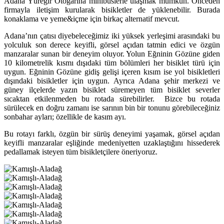
Adana Yüreğir Otogarına minibüslerle ulaşmak mümkün. Önceden
firmayla iletişim kurularak bisikletler de yüklenebilir. Burada
konaklama ve yeme&içme için birkaç alternatif mevcut.
Adana’nın çatısı diyebeleceğimiz iki yüksek yerleşimi arasındaki bu
yolculuk son derece keyifli, görsel açıdan tatmin edici ve özgün
manzaralar sunan bir deneyim oluyor. Yolun Eğninin Gözüne giden
10 kilometrelik kısmı dışıdaki tüm bölümleri her bisiklet türü için
uygun. Eğninin Gözüne gidiş gelişi içeren kısım ise yol bisikletleri
dışındaki bisikletler için uygun. Ayrıca Adana şehir merkezi ve
güney ilçelerde yazın bisiklet süremeyen tüm bisiklet severler
sıcaktan etkilenmeden bu rotada sürebilirler. Bizce bu rotada
sürülecek en doğru zamanı ise sarının bin bir tonunu görebileceğiniz
sonbahar ayları; özellikle de kasım ayı.
Bu rotayı farklı, özgün bir sürüş deneyimi yaşamak, görsel açıdan
keyifli manzaralar eşliğinde medeniyetten uzaklaştığını hissederek
pedallamak isteyen tüm bisikletçilere öneriyoruz.