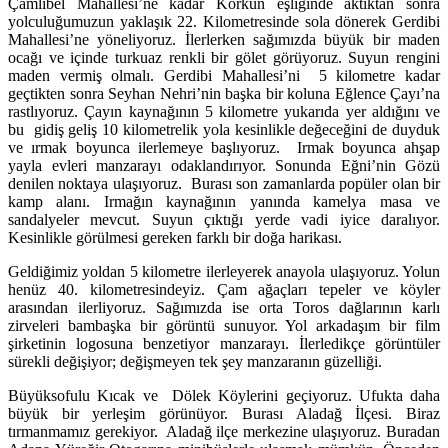
Çamlıbel Mahallesi’ne kadar Körkün eşliğinde aktıktan sonra
yolculuğumuzun yaklaşık 22. Kilometresinde sola dönerek Gerdibi
Mahallesi’ne yöneliyoruz. İlerlerken sağımızda büyük bir maden
ocağı ve içinde turkuaz renkli bir gölet görüyoruz. Suyun rengini
maden vermiş olmalı. Gerdibi Mahallesi’ni 5 kilometre kadar
geçtikten sonra Seyhan Nehri’nin başka bir koluna Eğlence Çayı’na
rastlıyoruz. Çayın kaynağının 5 kilometre yukarıda yer aldığını ve
bu gidiş geliş 10 kilometrelik yola kesinlikle değeceğini de duyduk
ve ırmak boyunca ilerlemeye başlıyoruz. Irmak boyunca ahşap
yayla evleri manzarayı odaklandırıyor. Sonunda Eğni’nin Gözü
denilen noktaya ulaşıyoruz. Burası son zamanlarda popüler olan bir
kamp alanı. Irmağın kaynağının yanında kamelya masa ve
sandalyeler mevcut. Suyun çıktığı yerde vadi iyice daralıyor.
Kesinlikle görülmesi gereken farklı bir doğa harikası.
Geldiğimiz yoldan 5 kilometre ilerleyerek anayola ulaşıyoruz. Yolun
henüz 40. kilometresindeyiz. Çam ağaçları tepeler ve köyler
arasından ilerliyoruz. Sağımızda ise orta Toros dağlarının karlı
zirveleri bambaşka bir görüntü sunuyor. Yol arkadaşım bir film
şirketinin logosuna benzetiyor manzarayı. İlerledikçe görüntüler
sürekli değişiyor; değişmeyen tek şey manzaranın güzelliği.
Büyüksofulu Kıcak ve Dölek Köylerini geçiyoruz. Ufukta daha
büyük bir yerleşim görünüyor. Burası Aladağ İlçesi. Biraz
tırmanmamız gerekiyor. Aladağ ilçe merkezine ulaşıyoruz. Buradan