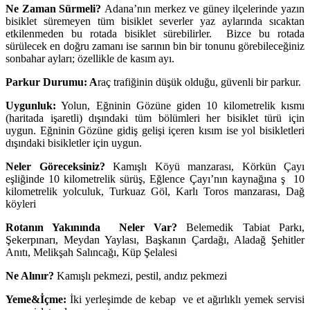
Ne Zaman Sürmeli?
Adana’nın merkez ve güney ilçelerinde yazın
bisiklet süremeyen tüm bisiklet severler yaz aylarında sıcaktan
etkilenmeden bu rotada bisiklet sürebilirler. Bizce bu rotada
sürülecek en doğru zamanı ise sarının bin bir tonunu görebileceğiniz
sonbahar ayları; özellikle de kasım ayı.
Parkur Durumu: A
raç trafiğinin düşük olduğu, güvenli bir parkur.
Uygunluk:
Yolun, Eğninin Gözüne giden 10 kilometrelik kısmı
(haritada işaretli) dışındaki tüm bölümleri her bisiklet türü için
uygun. Eğninin Gözüne gidiş gelişi içeren kısım ise yol bisikletleri
dışındaki bisikletler için uygun.
Neler Göreceksiniz?
Kamışlı Köyü manzarası, Körkün Çayı
eşliğinde 10 kilometrelik sürüş, Eğlence Çayı’nın kaynağına ş 10
kilometrelik yolculuk, Turkuaz Göl, Karlı Toros manzarası, Dağ
köyleri
Rotanın Yakınında Neler Var?
Belemedik Tabiat Parkı,
Şekerpınarı, Meydan Yaylası, Başkanın Çardağı, Aladağ Şehitler
Anıtı, Melikşah Salıncağı, Küp Şelalesi
Ne Alınır?
Kamışlı pekmezi, pestil, andız pekmezi
Yeme&İçme:
İki yerleşimde de kebap ve et ağırlıklı yemek servisi