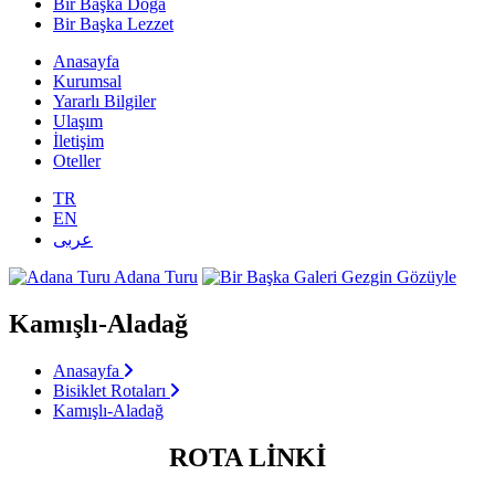
Bir Başka Doğa
Bir Başka Lezzet
Anasayfa
Kurumsal
Yararlı Bilgiler
Ulaşım
İletişim
Oteller
TR
EN
عربى
Adana Turu
Gezgin Gözüyle
Kamışlı-Aladağ
Anasayfa
Bisiklet Rotaları
Kamışlı-Aladağ
ROTA LİNKİ