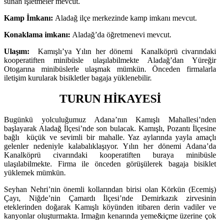
sunan işletmeler mevcut.
Kamp İmkanı:
Aladağ ilçe merkezinde kamp imkanı mevcut.
Konaklama imkanı:
Aladağ’da öğretmenevi mevcut.
Ulaşım:
Kamışlı’ya
Yılın her dönemi Kanalköprü civarındaki
kooperatiften minibüsle ulaşılabilmekte Aladağ’dan Yüreğir
Otogarına minibüslerle ulaşmak mümkün. Önceden firmalarla
iletişim kurularak bisikletler bagaja yüklenebilir.
TURUN HİKAYESİ
Bugünkü yolculuğumuz Adana’nın Kamışlı Mahallesi’nden
başlayarak Aladağ İlçesi’nde son bulacak. Kamışlı, Pozantı İlçesine
bağlı küçük ve sevimli bir mahalle. Yaz aylarında yayla amaçlı
gelenler nedeniyle kalabalıklaşıyor. Yılın her dönemi Adana’da
Kanalköprü civarındaki kooperatiften buraya minibüsle
ulaşılabilmekte. Firma ile önceden görüşülerek bagaja bisiklet
yüklemek mümkün.
Seyhan Nehri’nin önemli kollarından birisi olan Körkün (Ecemiş)
Çayı, Niğde’nin Çamardı İlçesi’nde Demirkazık zirvesinin
eteklerinden doğarak Kamışlı köyünden itibaren derin vadiler ve
kanyonlar oluşturmakta. Irmağın kenarında yeme&içme üzerine çok