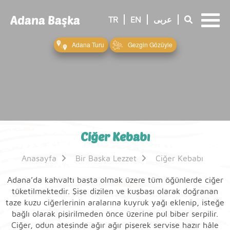
Adana Başka
-
TR
EN
عربى
-
-
Adana Turu
Gezgin Gözüyle
Ciğer Kebabı
Anasayfa
Bir Başka Lezzet
Ciğer Kebabı
Adana’da kahvaltı başta olmak üzere tüm öğünlerde ciğer
tüketilmektedir. Şişe dizilen ve kuşbaşı olarak doğranan
taze kuzu ciğerlerinin aralarına kuyruk yağı eklenip, isteğe
bağlı olarak pişirilmeden önce üzerine pul biber serpilir.
Ciğer, odun ateşinde ağır ağır pişerek servise hazır hâle