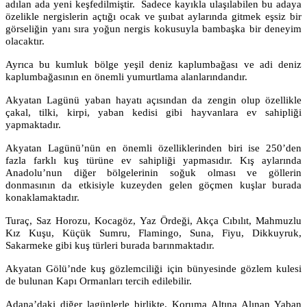
adılan ada yeni keşfedilmiştir. Sadece kayıkla ulaşılabilen bu adaya
özelikle nergislerin açtığı ocak ve şuıbat aylarında gitmek eşsiz bir
görseliğin yanı sıra yoğun nergis kokusuyla bambaşka bir deneyim
olacaktır.
Ayrıca bu kumluk bölge yeşil deniz kaplumbağası ve adi deniz
kaplumbağasının en önemli yumurtlama alanlarındandır.
Akyatan Lagünü yaban hayatı açısından da zengin olup özellikle
çakal, tilki, kirpi, yaban kedisi gibi hayvanlara ev sahipliği
yapmaktadır.
Akyatan Lagünü’nün en önemli özelliklerinden biri ise 250’den
fazla farklı kuş türüne ev sahipliği yapmasıdır. Kış aylarında
Anadolu’nun diğer bölgelerinin soğuk olması ve göllerin
donmasının da etkisiyle kuzeyden gelen göçmen kuşlar burada
konaklamaktadır.
Turaç, Saz Horozu, Kocagöz, Yaz Ördeği, Akça Cıbılıt, Mahmuzlu
Kız Kuşu, Küçük Sumru, Flamingo, Suna, Fiyu, Dikkuyruk,
Sakarmeke gibi kuş türleri burada barınmaktadır.
Akyatan Gölü’nde kuş gözlemciliği için bünyesinde gözlem kulesi
de bulunan Kapı Ormanları tercih edilebilir.
Adana’daki diğer lagünlerle birlikte, Koruma Altına Alınan Yaban