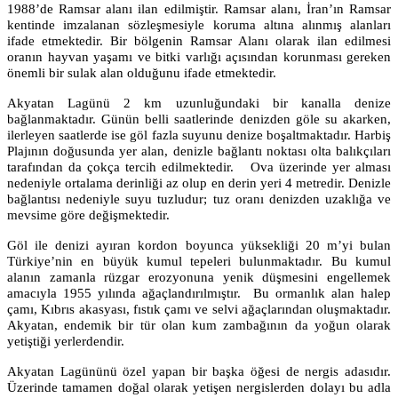
1988’de Ramsar alanı ilan edilmiştir. Ramsar alanı, İran’ın Ramsar
kentinde imzalanan sözleşmesiyle koruma altına alınmış alanları
ifade etmektedir. Bir bölgenin Ramsar Alanı olarak ilan edilmesi
oranın hayvan yaşamı ve bitki varlığı açısından korunması gereken
önemli bir sulak alan olduğunu ifade etmektedir.
Akyatan Lagünü 2 km uzunluğundaki bir kanalla denize
bağlanmaktadır. Günün belli saatlerinde denizden göle su akarken,
ilerleyen saatlerde ise göl fazla suyunu denize boşaltmaktadır. Harbiş
Plajının doğusunda yer alan, denizle bağlantı noktası olta balıkçıları
tarafından da çokça tercih edilmektedir. Ova üzerinde yer alması
nedeniyle ortalama derinliği az olup en derin yeri 4 metredir. Denizle
bağlantısı nedeniyle suyu tuzludur; tuz oranı denizden uzaklığa ve
mevsime göre değişmektedir.
Göl ile denizi ayıran kordon boyunca yüksekliği 20 m’yi bulan
Türkiye’nin en büyük kumul tepeleri bulunmaktadır. Bu kumul
alanın zamanla rüzgar erozyonuna yenik düşmesini engellemek
amacıyla 1955 yılında ağaçlandırılmıştır. Bu ormanlık alan halep
çamı, Kıbrıs akasyası, fıstık çamı ve selvi ağaçlarından oluşmaktadır.
Akyatan, endemik bir tür olan kum zambağının da yoğun olarak
yetiştiği yerlerdendir.
Akyatan Lagününü özel yapan bir başka öğesi de nergis adasıdır.
Üzerinde tamamen doğal olarak yetişen nergislerden dolayı bu adla