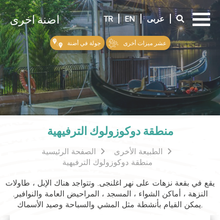
اضنة اخرى
-
عربى
EN
TR
-
-
عشر ميزات أخرى
جولة في أضنة
منطقة دوكوزولوك الترفيهية
الطبيعة الأخرى
الصفحة الرئيسية
منطقة دوكوزولوك الترفيهية
يقع في بقعة نزهات على نهر اغلنجى. وتتواجد هناك الإبل ، طاولات
النزهة ، أماكن الشواء ، المسجد ، المراحيض العامة والنوافير.
يمكن القيام بأنشطة مثل المشي والسباحة وصيد الأسماك.